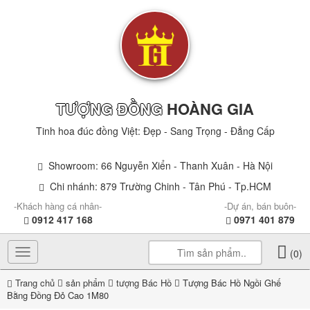
TƯỢNG ĐỒNG
HOÀNG GIA
Tinh hoa đúc đồng Việt: Đẹp - Sang Trọng - Đẳng Cấp
Showroom: 66 Nguyễn Xiển - Thanh Xuân - Hà Nội
Chi nhánh: 879 Trường Chinh - Tân Phú - Tp.HCM
-Khách hàng cá nhân-
-Dự án, bán buôn-
0912 417 168
0971 401 879
Toggle
(0)
navigation
Trang chủ
sản phẩm
tượng Bác Hồ
Tượng Bác Hồ Ngồi Ghế
Bằng Đồng Đỏ Cao 1M80