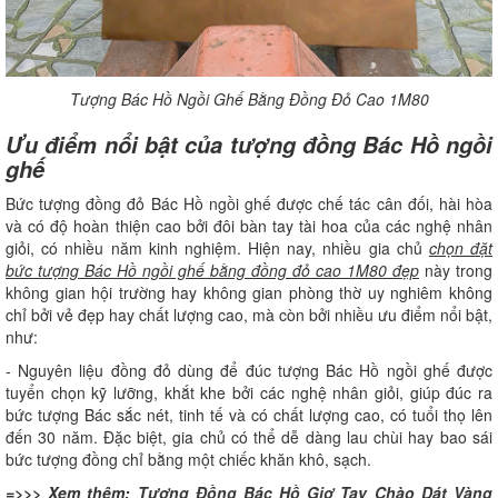
Tượng Bác Hồ Ngồi Ghế Bằng Đồng Đỏ Cao 1M80
Ưu điểm nổi bật của tượng đồng Bác Hồ ngồi
ghế
Bức tượng đồng đỏ Bác Hồ ngồi ghế được chế tác cân đối, hài hòa
và có độ hoàn thiện cao bởi đôi bàn tay tài hoa của các nghệ nhân
giỏi, có nhiều năm kinh nghiệm. Hiện nay, nhiều gia chủ
chọn đặt
bức tượng Bác Hồ ngồi ghế bằng đồng đỏ cao 1M80 đẹp
này trong
không gian hội trường hay không gian phòng thờ uy nghiêm không
chỉ bởi vẻ đẹp hay chất lượng cao, mà còn bởi nhiều ưu điểm nổi bật,
như:
- Nguyên liệu đồng đỏ dùng để đúc tượng Bác Hồ ngồi ghế được
tuyển chọn kỹ lưỡng, khắt khe bởi các nghệ nhân giỏi, giúp đúc ra
bức tượng Bác sắc nét, tinh tế và có chất lượng cao, có tuổi thọ lên
đến 30 năm. Đặc biệt, gia chủ có thể dễ dàng lau chùi hay bao sái
bức tượng đồng chỉ bằng một chiếc khăn khô, sạch.
=>>> Xem thêm:
Tượng Đồng Bác Hồ Giơ Tay Chào Dát Vàng