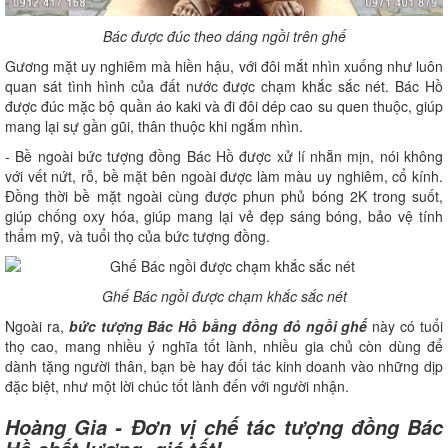
Bác được đúc theo dáng ngồi trên ghế
Gương mặt uy nghiêm mà hiền hậu, với đôi mắt nhìn xuống như luôn
quan sát tình hình của đất nước được chạm khắc sắc nét. Bác Hồ
được đúc mặc bộ quần áo kaki và đi đôi dép cao su quen thuộc, giúp
mang lại sự gần gũi, thân thuộc khi ngắm nhìn.
- Bề ngoài bức tượng đồng Bác Hồ được xử lí nhẵn mịn, nói không
với vết nứt, rỗ, bề mặt bên ngoài được làm màu uy nghiêm, cổ kính.
Đồng thời bề mặt ngoài cùng được phun phủ bóng 2K trong suốt,
giúp chống oxy hóa, giúp mang lại vẻ đẹp sáng bóng, bảo vệ tính
thẩm mỹ, và tuổi thọ của bức tượng đồng.
Ghế Bác ngồi được chạm khắc sắc nét
Ngoài ra,
bức tượng Bác Hồ bằng đồng đỏ ngồi ghế
này có tuổi
thọ cao, mang nhiều ý nghĩa tốt lành, nhiều gia chủ còn dùng để
dành tặng người thân, bạn bè hay đối tác kinh doanh vào những dịp
đặc biệt, như một lời chúc tốt lành đến với người nhận.
Hoàng Gia - Đơn vị chế tác tượng đồng Bác