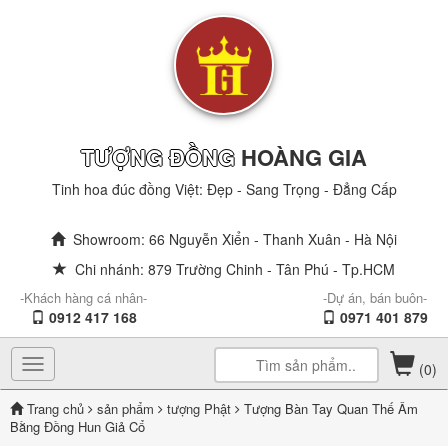
TƯỢNG ĐỒNG
HOÀNG GIA
Tinh hoa đúc đồng Việt: Đẹp - Sang Trọng - Đẳng Cấp
Showroom: 66 Nguyễn Xiển - Thanh Xuân - Hà Nội
Chi nhánh: 879 Trường Chinh - Tân Phú - Tp.HCM
-Khách hàng cá nhân-
-Dự án, bán buôn-
0912 417 168
0971 401 879
Toggle
(0)
navigation
Trang chủ
sản phẩm
tượng Phật
Tượng Bàn Tay Quan Thế Âm
Bằng Đồng Hun Giả Cổ