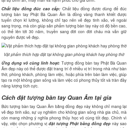
lại sự bình an, may mắn và hạnh phúc cho gia đình.
Chất liệu đồng đúc cao cấp:
Chất liệu đồng được dùng để đúc
tượng bàn tay Phật Bà Quan Âm là đồng vàng thanh khiết được
tuyển chọn kĩ lưỡng, không chỉ tạo nên vẻ đẹp tinh xảo, vẻ ngoài
sang trọng, mà còn giúp sản phẩm tượng bàn tay này có độ bền cao,
có thể lên tới 30 năm, truyền sang đời con đời cháu mà vẫn giữ
nguyên được vẻ đẹp.
Vật phẩm thích hợp đặt tại không gian phòng khách hay phòng thờ
Ứng dụng vô cùng linh hoạt:
Tượng đồng bàn tay Phật Bà Quan
Âm đẹp này có thể được đặt trang trí ở nhiều vị trí trong nhà như bàn
thờ, phòng khách, phòng làm việc, hoặc phía trên bàn làm việc, giúp
tạo ra một không gian sống và làm việc có phong thủy tốt và tràn đầy
năng lượng tích cực.
Cách đặt tượng bàn tay Quan Âm tại gia
Bức tượng bàn tay Quan Âm bằng đồng đẹp này không chỉ mang lại
vẻ đẹp tinh xảo, sự uy nghiêm cho không gian sống nhà gia chủ, mà
còn mang những ý nghĩa phong thủy học vô cùng tốt đẹp. Chính vì
vậy, việc chọn phương vị
đặt tượng Phật bằng đồng đẹp
này sao