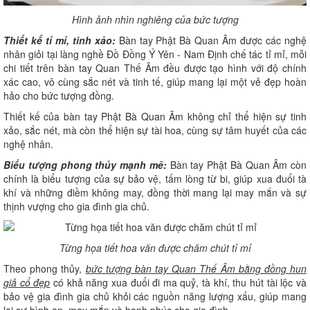
Hình ảnh nhìn nghiêng của bức tượng
Thiết kế tỉ mỉ, tinh xảo:
Bàn tay Phật Bà Quan Âm được các nghệ
nhân giỏi tại làng nghề Đồ Đồng Ý Yên - Nam Định chế tác tỉ mỉ, mỗi
chi tiết trên bàn tay Quan Thế Âm đều được tạo hình với độ chính
xác cao, vô cùng sắc nét và tinh tế, giúp mang lại một vẻ đẹp hoàn
hảo cho bức tượng đồng.
Thiết kế của bàn tay Phật Bà Quan Âm không chỉ thể hiện sự tinh
xảo, sắc nét, mà còn thể hiện sự tài hoa, cùng sự tâm huyết của các
nghệ nhân.
Biểu tượng phong thủy mạnh mẽ:
Bàn tay Phật Bà Quan Âm còn
chính là biểu tượng của sự bảo vệ, tấm lòng từ bi, giúp xua đuổi tà
khí và những điềm không may, đồng thời mang lại may mắn và sự
thịnh vượng cho gia đình gia chủ.
Từng họa tiết hoa văn được chăm chút tỉ mỉ
Theo phong thủy,
bức tượng bàn tay Quan Thế Âm bằng đồng hun
giả cổ đẹp
có khả năng xua đuổi đi ma quỷ, tà khí, thu hút tài lộc và
bảo vệ gia đình gia chủ khỏi các nguồn năng lượng xấu, giúp mang