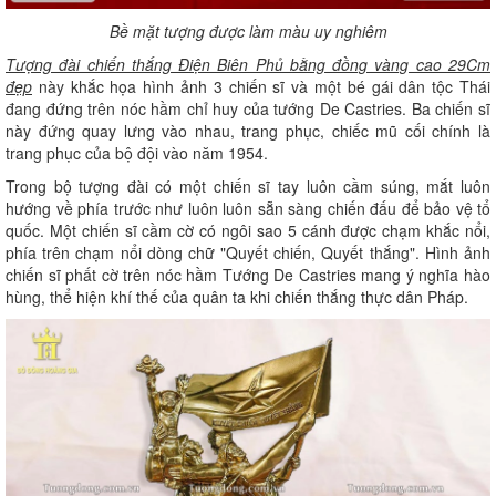
Bề mặt tượng được làm màu uy nghiêm
Tượng đài chiến thắng Điện Biên Phủ bằng đồng vàng cao 29Cm
đẹp
này khắc họa hình ảnh 3 chiến sĩ và một bé gái dân tộc Thái
đang đứng trên nóc hầm chỉ huy của tướng De Castries. Ba chiến sĩ
này đứng quay lưng vào nhau, trang phục, chiếc mũ cối chính là
trang phục của bộ đội vào năm 1954.
Trong bộ tượng đài có một chiến sĩ tay luôn cầm súng, mắt luôn
hướng về phía trước như luôn luôn sẵn sàng chiến đấu để bảo vệ tổ
quốc. Một chiến sĩ cầm cờ có ngôi sao 5 cánh được chạm khắc nổi,
phía trên chạm nổi dòng chữ "Quyết chiến, Quyết thắng". Hình ảnh
chiến sĩ phất cờ trên nóc hầm Tướng De Castries mang ý nghĩa hào
hùng, thể hiện khí thế của quân ta khi chiến thắng thực dân Pháp.