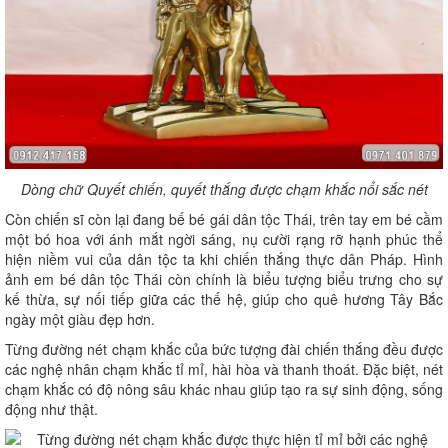
Dòng chữ Quyết chiến, quyết thắng được chạm khắc nổi sắc nét
Còn chiến sĩ còn lại đang bế bé gái dân tộc Thái, trên tay em bé cầm
một bó hoa với ánh mắt ngời sáng, nụ cười rạng rỡ hạnh phúc thể
hiện niềm vui của dân tộc ta khi chiến thắng thực dân Pháp. Hình
ảnh em bé dân tộc Thái còn chính là biểu tượng biểu trưng cho sự
kế thừa, sự nối tiếp giữa các thế hệ, giúp cho quê hương Tây Bắc
ngày một giàu đẹp hơn.
Từng đường nét chạm khắc của bức tượng đài chiến thắng đều được
các nghệ nhân chạm khắc tỉ mỉ, hài hòa và thanh thoát. Đặc biệt, nét
chạm khắc có độ nông sâu khác nhau giúp tạo ra sự sinh động, sống
động như thật.