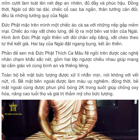
mỉm cười làm toát lên nét đẹp an nhiên, đủ đầy và phúc hậu. Đồng
thời, Ngài có đôi tai dài, chiếc cổ cao ba ngấn, thân tướng cân đối,
đều là những tướng quý của Ngài.
Đức Phật mặc trên mình một chiếc áo cà sa với những nếp gấp mềm
mại. Chiếc áo này vắt chéo lưng, để lộ ra một bên vai trần của Ngài.
Hình ảnh Đức Phật ngồi thiền với đôi chân xếp bằng, vắt chéo theo
tư thế kiết già. Hai tay của Ngài đặt ngang bụng, kết ấn thiền.
Phần đế sen mà Đức Phật Thích Ca Mâu Ni ngồi trên được các nghệ
nhân chạm khắc sắc nét, gồm hai lớp ngược chiều nhau giúp mang
lại cảm giác vô cùng bình an và thiêng liêng.
Toàn bộ bề mặt bức tượng được xử lí nhẵn mịn, nói không với vết
nứt, rỗ. Bề mặt bên ngoài được làm màu uy nghiêm, đồng thời, bề
mặt ngoài cùng được phun phủ bóng 2K trong suốt giúp chống oxy
hóa, nâng cao tuổi thọ và giá trị thẩm mỹ cho bức tượng.