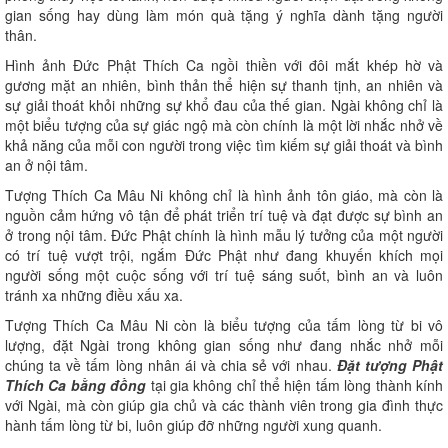
gian sống hay dùng làm món quà tặng ý nghĩa dành tặng người
thân.
Hình ảnh Đức Phật Thích Ca ngồi thiền với đôi mắt khép hờ và
gương mặt an nhiên, bình thản thể hiện sự thanh tịnh, an nhiên và
sự giải thoát khỏi những sự khổ đau của thế gian. Ngài không chỉ là
một biểu tượng của sự giác ngộ mà còn chính là một lời nhắc nhở về
khả năng của mỗi con người trong việc tìm kiếm sự giải thoát và bình
an ở nội tâm.
Tượng Thích Ca Mâu Ni không chỉ là hình ảnh tôn giáo, mà còn là
nguồn cảm hứng vô tận để phát triển trí tuệ và đạt được sự bình an
ở trong nội tâm. Đức Phật chính là hình mẫu lý tưởng của một người
có trí tuệ vượt trội, ngắm Đức Phật như đang khuyến khích mọi
người sống một cuộc sống với trí tuệ sáng suốt, bình an và luôn
tránh xa những điều xấu xa.
Tượng Thích Ca Mâu Ni còn là biểu tượng của tấm lòng từ bi vô
lượng, đặt Ngài trong không gian sống như đang nhắc nhở mỗi
chúng ta về tấm lòng nhân ái và chia sẻ với nhau.
Đặt tượng Phật
Thích Ca bằng đồng
tại gia không chỉ thể hiện tấm lòng thành kính
với Ngài, mà còn giúp gia chủ và các thành viên trong gia đình thực
hành tấm lòng từ bi, luôn giúp đỡ những người xung quanh.