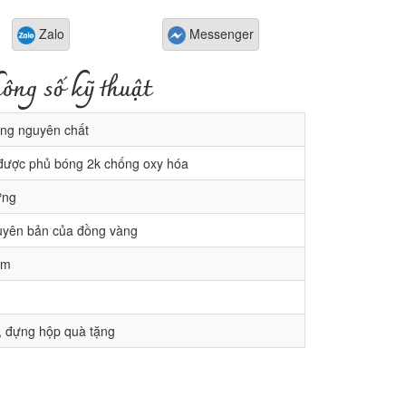
Zalo
Messenger
ông số kỹ thuật
ng nguyên chất
được phủ bóng 2k chống oxy hóa
ứng
yên bản của đồng vàng
cm
 đựng hộp quà tặng