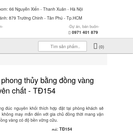
m: 66 Nguyễn Xiển - Thanh Xuân - Hà Nội
nh: 879 Trường Chinh - Tân Phú - Tp.HCM
n-
-Dự án, bán buôn-
0971 401 879
(0)
 phong thủy bằng đồng vàng
yên chất - TĐ154
ng đúc nguyên khối thích hợp đặt tại phòng khách sẽ
iều không may mắn đến với gia chủ đồng thời mang vận
 đồng vàng có độ bền vững cửu.
mã
:
TĐ154