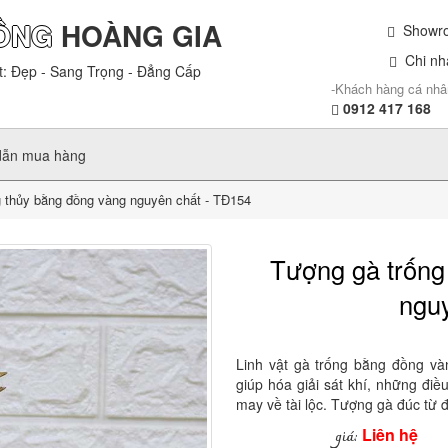
ỒNG
HOÀNG GIA
Showroo
Chi nhá
t: Đẹp - Sang Trọng - Đẳng Cấp
-Khách hàng cá nhâ
0912 417 168
dẫn mua hàng
 thủy bằng đồng vàng nguyên chất - TĐ154
Tượng gà trống
ngu
Linh vật gà trống bằng đồng và
giúp hóa giải sát khí, những đ
may về tài lộc. Tượng gà đúc từ
Liên hệ
giá: