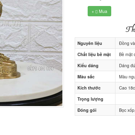
+
Mua

Th
Nguyên liệu
Đồng và
Chất liệu bề mặt
Bề mặt 
Kiểu dáng
Dáng đ
Màu sắc
Màu ngu
Kích thước
Cao 18
Trọng lượng
Đóng gói
Bọc xốp,