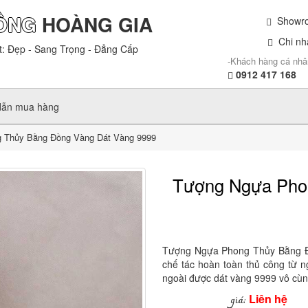
ỒNG
HOÀNG GIA
Showroo
Chi nhá
t: Đẹp - Sang Trọng - Đẳng Cấp
-Khách hàng cá nhâ
0912 417 168
dẫn mua hàng
 Thủy Bằng Đồng Vàng Dát Vàng 9999
Tượng Ngựa Pho
Tượng Ngựa Phong Thủy Bằng Đ
chế tác hoàn toàn thủ công từ n
ngoài được dát vàng 9999 vô cùn
Liên hệ
giá: