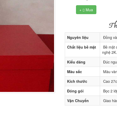
+
Mua

Th
Nguyên liệu
Đồng vàn
Chất liệu bề mặt
Bề mặt d
nghệ 2K.
Kiểu dáng
Đúc ngu
Màu sắc
Màu vàn
Kích thước
Cao 27
Đóng gói
Bọc 2 lớ
Vận Chuyển
Giao hàn