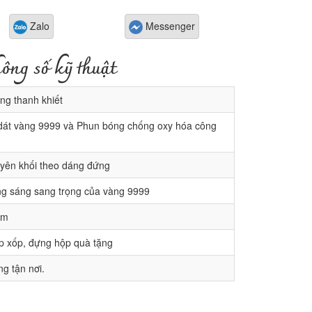
Zalo
Messenger
ông số kỹ thuật
g thanh khiết
át vàng 9999 và Phun bóng chống oxy hóa công
yên khối theo dáng đứng
g sáng sang trọng của vàng 9999
cm
p xốp, đựng hộp quà tặng
g tận nơi.