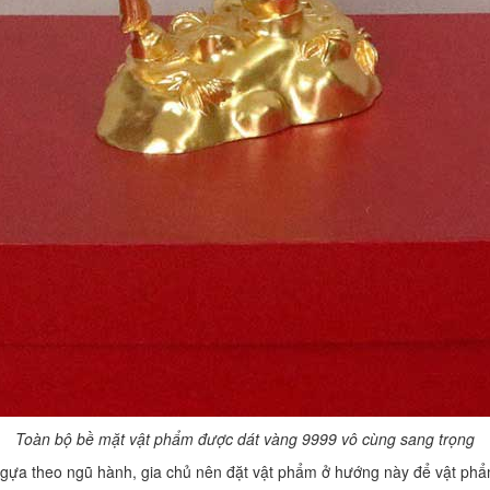
Toàn bộ bề mặt vật phẩm được dát vàng 9999 vô cùng sang trọng
a theo ngũ hành, gia chủ nên đặt vật phẩm ở hướng này để vật phẩm 