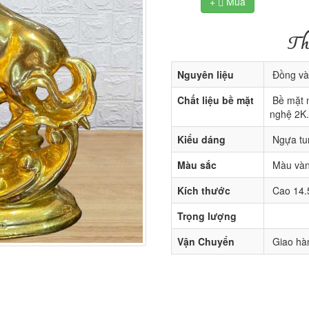
+
Mua

Th
Nguyên liệu
Đồng vàn
Chất liệu bề mặt
Bề mặt 
nghệ 2K.
Kiểu dáng
Ngựa tu
Màu sắc
Màu vàn
Kích thước
Cao 14.
Trọng lượng
Vận Chuyển
Giao hàn