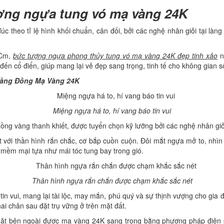
ượng ngựa tung vó mạ vàng 24K
theo tỉ lệ hình khối chuẩn, cân đối, bởi các nghệ nhân giỏi tại làn
4Cm,
bức tượng ngựa phong thủy tung vó mạ vàng 24K đẹp tinh xảo
n
 đến cổ điển, giúp mang lại vẻ đẹp sang trọng, tinh tế cho không gian 
Bằng Đồng Mạ Vàng 24K
Miệng ngựa há to, hí vang báo tin vui
ồng vàng thanh khiết, được tuyển chọn kỹ lưỡng bởi các nghệ nhân gi
ới thần hình rắn chắc, cơ bắp cuồn cuộn. Đôi mắt ngựa mở to, nhìn t
mềm mại tựa như mái tóc tung bay trong gió.
Thân hình ngựa rắn chắn được chạm khắc sắc nét
in vui, mang lại tài lộc, may mắn, phú quý và sự thịnh vượng cho gia 
ai chân sau đặt trụ vững ở trên mặt đất.
mặt bên ngoài được mạ vàng 24K sang trọng bằng phương pháp điện p