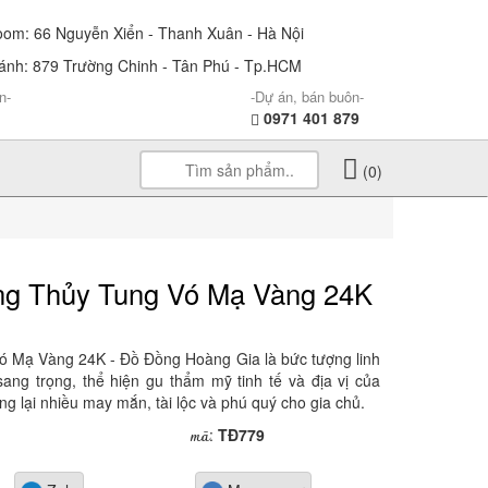
m: 66 Nguyễn Xiển - Thanh Xuân - Hà Nội
nh: 879 Trường Chinh - Tân Phú - Tp.HCM
n-
-Dự án, bán buôn-
0971 401 879
(0)
g Thủy Tung Vó Mạ Vàng 24K
 Mạ Vàng 24K - Đồ Đồng Hoàng Gia là bức tượng linh
ang trọng, thể hiện gu thẩm mỹ tinh tế và địa vị của
ng lại nhiều may mắn, tài lộc và phú quý cho gia chủ.
mã
:
TĐ779