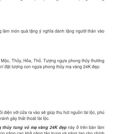
ng làm món quà tặng ý nghĩa dành tặng người thân vào
m, Mộc, Thủy, Hỏa, Thổ. Tượng ngựa phong thủy thường
 trí đặt tượng con ngựa phong thủy mạ vàng 24K đẹp:
 diện với cửa ra vào sẽ giúp thu hút nguồn tài lộc, phú
ánh gây thất thoát tài lộc.
 thủy tung vó mạ vàng 24K đẹp
này ở trên bàn làm
giúp nâng cao khả năng tập trung và sáng tạo cho chính