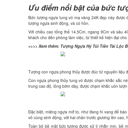
Ưu điểm nổi bật của bức t
Bức tượng ngựa tung vó mạ vàng 24K đẹp này được đúc 
tượng ngựa sinh động, và có hồn.
Với chiều cao tổng thể 14.5Cm, ngang 9Cm và sâu 
khách cho đến phòng làm việc, từ thiết kế hiện đại cho
=>>> Xem thêm:
Tượng Ngựa Hý Túi Tiền Tài Lộc 
Tượng con ngựa phong thủy được đúc từ nguyên liệu đ
Con ngựa phong thủy tung vó được chạm khắc sắc nét v
trung cao độ, lông bờm dày, được chạm khắc uốn lượn 
Đặc biệt, miệng ngựa mở to, như đang hí vang để báo t
vô cùng sinh động, với hai chân trước giương lên cao, h
Toàn bộ bề mặt bức tượng được xử lí nhẵn mịn, bề 