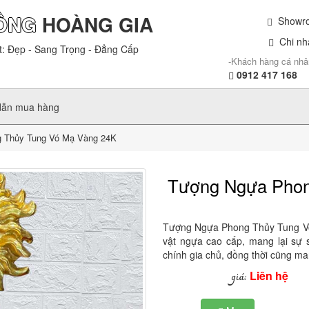
ỒNG
HOÀNG GIA
Showroo
Chi nhá
t: Đẹp - Sang Trọng - Đẳng Cấp
-Khách hàng cá nhâ
0912 417 168
dẫn mua hàng
 Thủy Tung Vó Mạ Vàng 24K
Tượng Ngựa Phon
Tượng Ngựa Phong Thủy Tung Vó
vật ngựa cao cấp, mang lại sự s
chính gia chủ, đồng thời cũng ma
Liên hệ
giá: