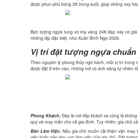
được phun phủ bóng 2K trong suốt, giúp chống oxy hóa,
Bức tượng ngựa tung vó mạ vàng 24K đẹp này có giá t
những dịp đặc biệt, như Xuân Bính Ngọ 2026.
Vị trí đặt tượng ngựa chuẩ
Theo nguyên lý phong thủy ngũ hành, mỗi vị trí tron
được đặt ở trên cao, những nơi có ánh sáng tự nhiên t
Phòng Khách:
Đây là nơi tiếp khách và cũng là không 
quý và may mắn cho cả gia đình. Tuy nhiên, gia chủ cần 
Bàn Làm Việc:
Nếu gia chủ muốn cải thiện vận may t
việc hoặc gần khu vực làm việc của gia chủ. Đặt tượng