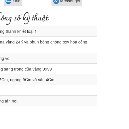
Zalo
Messenger
ông số kỹ thuật
g thanh khiết loại 1
mạ vàng 24K và phun bóng chống oxy hóa công
ng vó
g sang trọng của vàng 9999
5Cm, ngang 9Cm và sâu 4Cm.
g tận nơi.