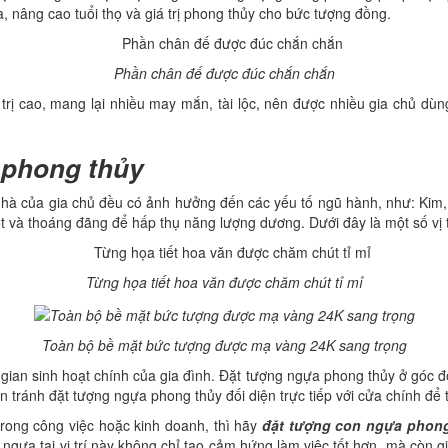
 nâng cao tuổi thọ và giá trị phong thủy cho bức tượng đồng.
Phần chân đế được đúc chắn chắn
rị cao, mang lại nhiều may mắn, tài lộc, nên được nhiều gia chủ dù
n phong thủy
g nhà của gia chủ đều có ảnh hưởng đến các yếu tố ngũ hành, như: Ki
ốt và thoáng đãng để hấp thụ năng lượng dương. Dưới đây là một số vị
Từng họa tiết hoa văn được chăm chút tỉ mỉ
Toàn bộ bề mặt bức tượng được mạ vàng 24K sang trọng
gian sinh hoạt chính của gia đình. Đặt tượng ngựa phong thủy ở góc đối
tránh đặt tượng ngựa phong thủy đối diện trực tiếp với cửa chính để tr
rong công việc hoặc kinh doanh, thì hãy
đặt tượng con ngựa phong
 ngựa tại vị trí này không chỉ tạo cảm hứng làm việc tốt hơn, mà còn 