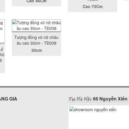
Cao 46Cm
Cao 73Cm
Tượng đồng vũ nữ châu
âu cao 30cm - TĐ038
Lý
30cm
hủ
5
Tại Hà Nội:
ÀNG GIA
66 Nguyễn Xiển 