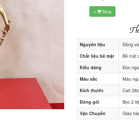
+
Mua

Th
Nguyên liệu
Đồng và
Chất liệu bề mặt
Bề mặt 
Kiểu dáng
Đúc nguy
Màu sắc
Màu ngu
Kích thước
Ca0 28
Đóng gói
Bọc 2 lớ
Vận Chuyển
Giao hàn