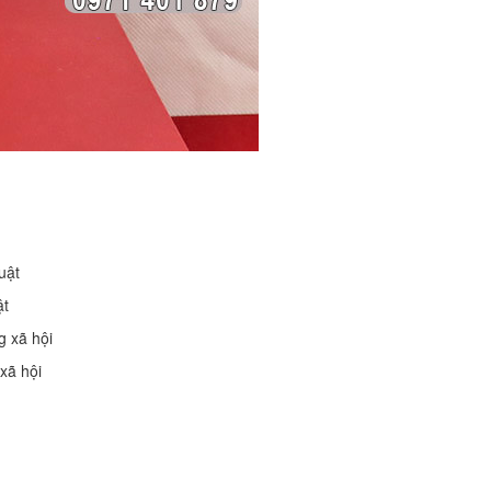
g
ật
 xã hội