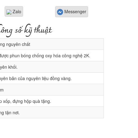
Zalo
Messenger
ông số kỹ thuật
ng nguyên chất
được phun bóng chống oxy hóa công nghệ 2K.
ên khối.
yên bản của nguyên liệu đồng vàng.
cm
p xốp, đựng hộp quà tặng.
g tận nơi.