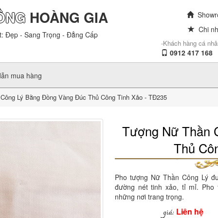
ỒNG
HOÀNG GIA
Showro
Chi nh
t: Đẹp - Sang Trọng - Đẳng Cấp
-Khách hàng cá nhâ
0912 417 168
dẫn mua hàng
Công Lý Bằng Đồng Vàng Đúc Thủ Công Tinh Xảo - TĐ235
Tượng Nữ Thần 
Thủ Côn
Pho tượng Nữ Thần Công Lý đượ
đường nét tinh xảo, tỉ mỉ. Pho
những nơi trang trọng.
Liên hệ
giá: