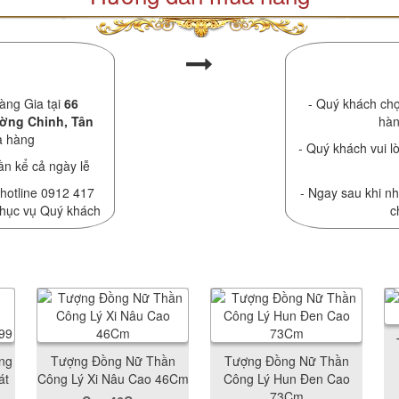
àng Gia tại
66
- Quý khách chọ
ường Chinh, Tân
hàn
a hàng
- Quý khách vui lò
ần kể cả ngày lễ
 hotline 0912 417
- Ngay sau khi nh
phục vụ Quý khách
c
ng
Tượng Đồng Nữ Thần
Tượng Đồng Nữ Thần
át
Công Lý Xi Nâu Cao 46Cm
Công Lý Hun Đen Cao
73Cm