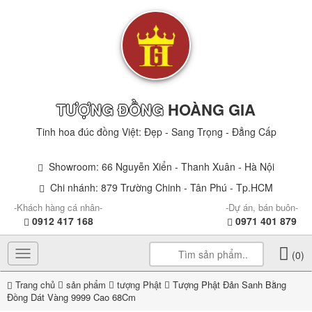
TƯỢNG ĐỒNG
HOÀNG GIA
Tinh hoa đúc đồng Việt: Đẹp - Sang Trọng - Đẳng Cấp
Showroom: 66 Nguyễn Xiển - Thanh Xuân - Hà Nội
Chi nhánh: 879 Trường Chinh - Tân Phú - Tp.HCM
-Khách hàng cá nhân-
-Dự án, bán buôn-
0912 417 168
0971 401 879
Toggle
(0)
navigation
Trang chủ
sản phẩm
tượng Phật
Tượng Phật Đản Sanh Bằng
Đồng Dát Vàng 9999 Cao 68Cm