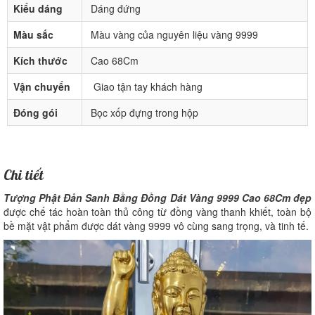
Kiểu dáng
Dáng đứng
Màu sắc
Màu vàng của nguyên liệu vàng 9999
Kích thước
Cao 68Cm
Vận chuyển
Giao tận tay khách hàng
Đóng gói
Bọc xốp đựng trong hộp
Chi tiết
Tượng Phật Đản Sanh Bằng Đồng Dát Vàng 9999 Cao 68Cm đẹp
được chế tác hoàn toàn thủ công từ đồng vàng thanh khiết, toàn bộ
bề mặt vật phẩm được dát vàng 9999 vô cùng sang trọng, và tinh tế.