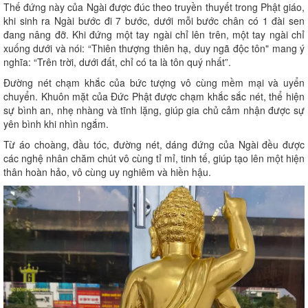
Thế đứng này của Ngài được đúc theo truyền thuyết trong Phật giáo,
khi sinh ra Ngài bước đi 7 bước, dưới mỗi bước chân có 1 đài sen
đang nâng đỡ. Khi đứng một tay ngài chỉ lên trên, một tay ngài chỉ
xuống dưới và nói: “Thiên thượng thiên hạ, duy ngã độc tôn" mang ý
nghĩa: “Trên trời, dưới đất, chỉ có ta là tôn quý nhất”.
Đường nét chạm khắc của bức tượng vô cùng mềm mại và uyển
chuyển. Khuôn mặt của Đức Phật được chạm khắc sắc nét, thể hiện
sự bình an, nhẹ nhàng và tĩnh lặng, giúp gia chủ cảm nhận được sự
yên bình khi nhìn ngắm.
Từ áo choàng, đầu tóc, đường nét, dáng đứng của Ngài đều được
các nghệ nhân chăm chút vô cùng tỉ mỉ, tinh tế, giúp tạo lên một hiện
thân hoàn hảo, vô cùng uy nghiêm và hiền hậu.