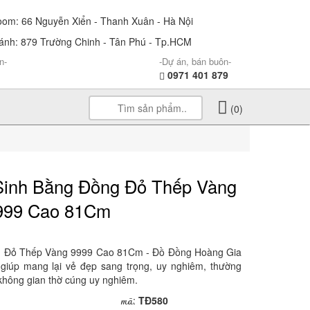
m: 66 Nguyễn Xiển - Thanh Xuân - Hà Nội
nh: 879 Trường Chinh - Tân Phú - Tp.HCM
n-
-Dự án, bán buôn-
0971 401 879
(0)
Sinh Bằng Đồng Đỏ Thếp Vàng
999 Cao 81Cm
g Đỏ Thếp Vàng 9999 Cao 81Cm - Đồ Đồng Hoàng Gia
giúp mang lại vẻ đẹp sang trọng, uy nghiêm, thường
 không gian thờ cúng uy nghiêm.
mã
:
TĐ580