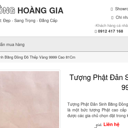
ỒNG
HOÀNG GIA
Showroo
Chi nhá
t: Đẹp - Sang Trọng - Đẳng Cấp
-Khách hàng cá nhâ
0912 417 168
dẫn mua hàng
nh Bằng Đồng Đỏ Thếp Vàng 9999 Cao 81Cm
Tượng Phật Đản 
9
Tượng Phật Đản Sinh Bằng Đồn
là một bức tượng Phật cao cấp 
được các gia chủ chọn đặt trong
Liên hệ
giá: