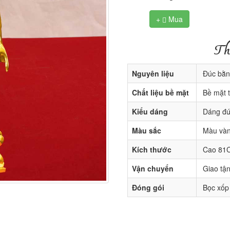
+
Mua

Th
Nguyên liệu
Đúc bằng
Chất liệu bề mặt
Bề mặt t
Kiểu dáng
Dáng đ
Màu sắc
Màu vàn
Kích thước
Cao 81
Vận chuyển
Giao tận
Đóng gói
Bọc xốp