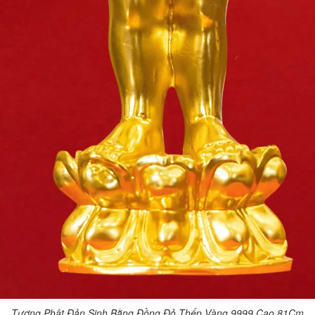
Tượng Phật Đản Sinh Bằng Đồng Đỏ Thếp Vàng 9999 Cao 81Cm