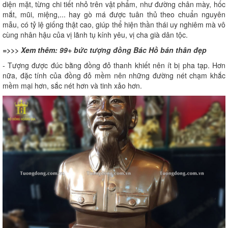
diện mặt, từng chi tiết nhỏ trên vật phẩm, như đường chân mày, hốc
mắt, mũi, miệng,... hay gò má được tuân thủ theo chuẩn nguyên
mẫu, có tỷ lệ giống thật cao, giúp thể hiện thần thái uy nghiêm mà vô
cùng nhân hậu của vị lãnh tụ kính yêu, vị cha già dân tộc.
=>>> Xem thêm:
99+ bức tượng đồng Bác Hồ bán thân đẹp
- Tượng được đúc bằng đồng đỏ thanh khiết nên ít bị pha tạp. Hơn
nữa, đặc tính của đồng đỏ mềm nên những đường nét chạm khắc
mềm mại hơn, sắc nét hơn và tinh xảo hơn.