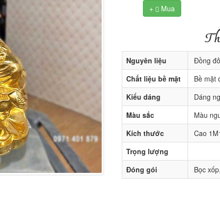
+
Mua

Th
Nguyên liệu
Đồng đỏ
Chất liệu bề mặt
Bề mặt 
Kiểu dáng
Dáng ng
Màu sắc
Màu ngu
Kích thước
Cao 1M
Trọng lượng
Đóng gói
Bọc xốp,