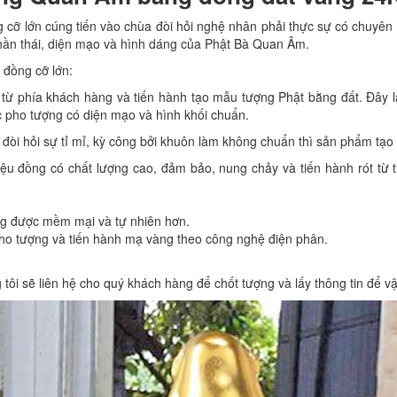
ỡ lớn cúng tiến vào chùa đòi hỏi nghệ nhân phải thực sự có chuyên m
 thần thái, diện mạo và hình dáng của Phật Bà Quan Âm.
 đồng cỡ lớn:
 từ phía khách hàng và tiến hành tạo mẫu tượng Phật bằng đất. Đây 
ợc pho tượng có diện mạo và hình khối chuẩn.
và đòi hỏi sự tỉ mỉ, kỳ công bởi khuôn làm không chuẩn thì sản phẩm tạ
ệu đồng có chất lượng cao, đảm bảo, nung chảy và tiến hành rót từ 
ng được mềm mại và tự nhiên hơn.
o tượng và tiến hành mạ vàng theo công nghệ điện phân.
tôi sẽ liên hệ cho quý khách hàng để chốt tượng và lấy thông tin để vậ