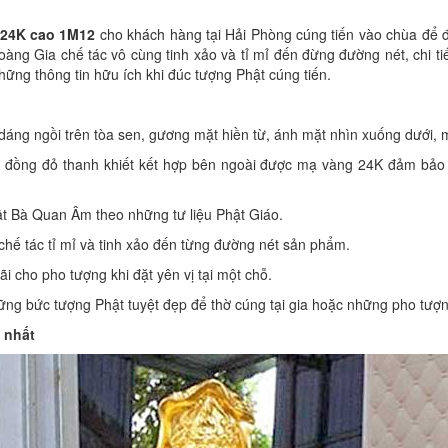
 24K cao 1M12
cho khách hàng tại Hải Phòng cúng tiến vào chùa để 
oàng Gia chế tác vô cùng tinh xảo và tỉ mỉ đến đừng đường nét, chi
ững thông tin hữu ích khi đúc tượng Phật cúng tiến.
áng ngồi trên tòa sen, gương mặt hiền từ, ánh mặt nhìn xuống dưới, 
u đồng đỏ thanh khiết kết hợp bên ngoài được mạ vàng 24K đảm bả
hật Bà Quan Âm theo những tư liệu Phật Giáo.
hế tác tỉ mỉ và tinh xảo đến từng đường nét sản phẩm.
ãi cho pho tượng khi đặt yên vị tại một chỗ.
ng bức tượng Phật tuyệt đẹp để thờ cúng tại gia hoặc những pho tượn
o nhất