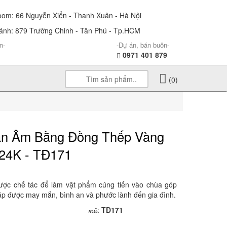
m: 66 Nguyễn Xiển - Thanh Xuân - Hà Nội
nh: 879 Trường Chinh - Tân Phú - Tp.HCM
n-
-Dự án, bán buôn-
0971 401 879
(0)
an Âm Bằng Đồng Thếp Vàng
24K - TĐ171
c chế tác để làm vật phẩm cúng tiến vào chùa góp
gặp được may mắn, bình an và phước lành đến gia đình.
mã
:
TĐ171