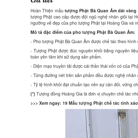
Chi tiết
Hoàn Thiện mẫu
tượng Phật Bà Quan Âm dát vàng
tượng Phật cao cấp được đội ngũ nghệ nhân giỏi tại H
ngưỡng vẻ đẹp của pho tượng Phật tại Hoàng Gia và nh
Mô tả đặc điểm của pho tượng Phật Bà Quan Âm:
- Pho tượng Phật Bà Quan Âm được chế tác theo hình d
- Tượng Phật được đúc nguyên khối bằng nguyên liệ
toàn yên tâm khi sử dụng sản phẩm.
- Diện mạo truyền tải được cái thần thái vốn có của P
- Từng đường nét trên sản phẩm đều được nghệ nhân c
- Tỷ lệ hình khối đạt chuẩn tạo nên sự cân đối, vững ch
(*)
Tượng đồng Hoàng Gia là đơn vị chuyên chế tác nhữ
>>> Xem ngay:
19 Mẫu tượng Phật chế tác tinh xả