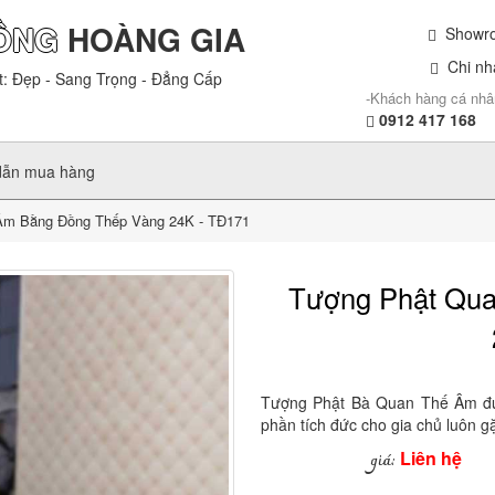
ỒNG
HOÀNG GIA
Showroo
Chi nhá
t: Đẹp - Sang Trọng - Đẳng Cấp
-Khách hàng cá nhâ
0912 417 168
dẫn mua hàng
m Bằng Đồng Thếp Vàng 24K - TĐ171
Tượng Phật Qu
Tượng Phật Bà Quan Thế Âm đượ
phần tích đức cho gia chủ luôn 
Liên hệ
giá: