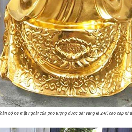
oàn bộ bề mặt ngoài của pho tượng được dát vàng lá 24K cao cấp nh