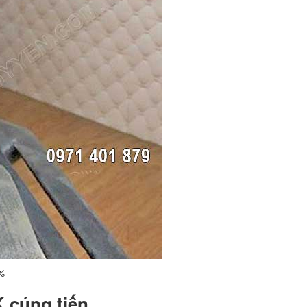
0%
K cúng tiến