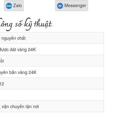
Zalo
Messenger
ông số kỹ thuật
 nguyên chất
được dát vàng 24K
ồi
yên bản vàng 24K
12
 vận chuyển tận nơi