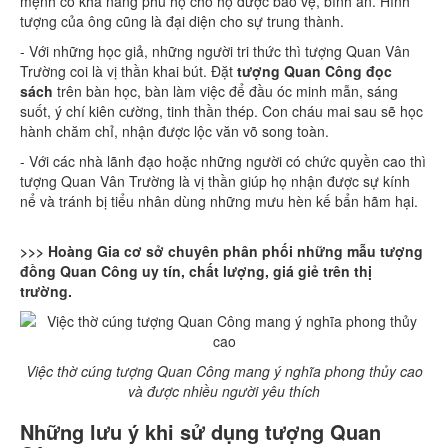
mệnh có khả năng phù hộ cho họ được bảo vệ, bình an. Hình
tượng của ông cũng là đại diện cho sự trung thành.
- Với những học giả, những người tri thức thì tượng Quan Vân
Trường coi là vị thần khai bút. Đặt
tượng Quan Công đọc
sách
trên bàn học, bàn làm việc để đầu óc minh mẫn, sáng
suốt, ý chí kiên cường, tinh thần thép. Con cháu mai sau sẽ học
hành chăm chỉ, nhận được lộc văn võ song toàn.
- Với các nhà lãnh đạo hoặc những người có chức quyền cao thì
tượng Quan Vân Trường là vị thần giúp họ nhận được sự kính
nể và tránh bị tiểu nhân dùng những mưu hèn kế bẩn hãm hại.
>>> Hoàng Gia cơ sở chuyên phân phối những mẫu tượng
đồng Quan Công uy tín, chất lượng, giá giẻ trên thị
trường.
Việc thờ cúng tượng Quan Công mang ý nghĩa phong thủy cao
và được nhiều người yêu thích
Những lưu ý khi sử dụng tượng Quan