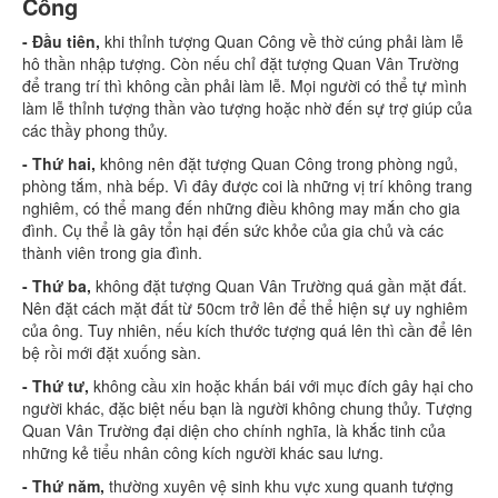
Công
- Đầu tiên,
khi thỉnh tượng Quan Công về thờ cúng phải làm lễ
hô thần nhập tượng. Còn nếu chỉ đặt tượng Quan Vân Trường
để trang trí thì không cần phải làm lễ. Mọi người có thể tự mình
làm lễ thỉnh tượng thần vào tượng hoặc nhờ đến sự trợ giúp của
các thầy phong thủy.
- Thứ hai,
không nên đặt tượng Quan Công trong phòng ngủ,
phòng tắm, nhà bếp. Vì đây được coi là những vị trí không trang
nghiêm, có thể mang đến những điều không may mắn cho gia
đình. Cụ thể là gây tổn hại đến sức khỏe của gia chủ và các
thành viên trong gia đình.
- Thứ ba,
không đặt tượng Quan Vân Trường quá gần mặt đất.
Nên đặt cách mặt đất từ ​​50cm trở lên để thể hiện sự uy nghiêm
của ông. Tuy nhiên, nếu kích thước tượng quá lên thì cần để lên
bệ rồi mới đặt xuống sàn.
- Thứ tư,
không cầu xin hoặc khấn bái với mục đích gây hại cho
người khác, đặc biệt nếu bạn là người không chung thủy. Tượng
Quan Vân Trường đại diện cho chính nghĩa, là khắc tinh của
những kẻ tiểu nhân công kích người khác sau lưng.
- Thứ năm,
thường xuyên vệ sinh khu vực xung quanh tượng