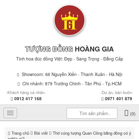
TƯỢNG ĐỒNG
HOÀNG GIA
Tinh hoa đúc đồng Việt: Đẹp - Sang Trọng - Đẳng Cấp
Showroom: 66 Nguyễn Xiển - Thanh Xuân - Hà Nội
Chi nhánh: 879 Trường Chinh - Tân Phú - Tp.HCM
-Khách hàng cá nhân-
-Dự án, bán buôn-
0912 417 168
0971 401 879
Toggle
(0)
navigation
Trang chủ
Bài viết
Thờ cúng tượng Quan Công bằng đồng có ý
nghĩa gì?