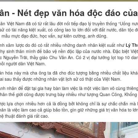
n - Nét đẹp văn hóa độc đáo của
n Việt Nam đã có từ rất lâu đời nối tiếp đạo lý truyền thống “Uống n
sử có tài năng kiệt xuất, có công lao to lớn đối với đất nước, dân tộ
ng mẫu mực đạo đức, học vấn, sự kiên cường, anh dũng.
anh xâm lược do đó có rất nhiều những danh nhân kiệt xuất như
Lý Th
 hy sinh thân mình để bảo vệ nền độc lập của nước nhà. Đặc biệt Việ
Nguyễn Trãi, thầy giáo Chu Văn An. Có 2 vị đại tướng lọt top 10 danh
mỗi người dân Việt Nam.
ăn hóa này mà cha ông ta đã cho đúc tượng bằng nhiều chất liệu kh
mai sau thấy được những nhân vật lịch sử có thật của Việt Nam.
 nhân để đặt tại gia hay bàn làm việc là một việc làm vô cùng thiêng
ân thế giới cũng được trưng bày nhiều như tượng Quan Công, Khổng
ược lựa chọn nhiều hơn cả là đồng bởi không chỉ là sự chắc chắn mà
n là việc làm cao cả giúp bảo tồn, gìn giữ những giá trị văn hóa to 
ghệ thuật đánh giá rất cao.