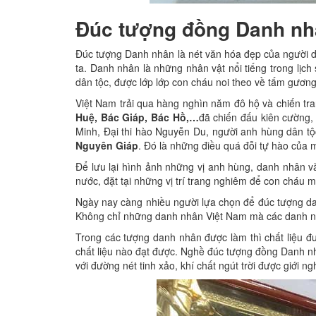
Đúc tượng đồng Danh nhâ
Đúc tượng Danh nhân là nét văn hóa đẹp của người dâ
ta. Danh nhân là những nhân vật nổi tiếng trong lịch 
dân tộc, được lớp lớp con cháu noi theo về tấm gươ
Việt Nam trải qua hàng nghìn năm đô hộ và chiến tr
Huệ, Bác Giáp, Bác Hồ,…
đã chiến đấu kiên cường,
Minh, Đại thi hào Nguyễn Du, người anh hùng dân tộc 
Nguyên Giáp
. Đó là những điều quá đỗi tự hào của 
Để lưu lại hình ảnh những vị anh hùng, danh nhân v
nước, đặt tại những vị trí trang nghiêm để con cháu 
Ngày nay càng nhiều người lựa chọn để đúc tượng danh
Không chỉ những danh nhân Việt Nam mà các danh nh
Trong các tượng danh nhân được làm thì chất liệu đ
chất liệu nào đạt được. Nghề đúc tượng đồng Danh nhâ
với đường nét tinh xảo, khí chất ngút trời được giới n