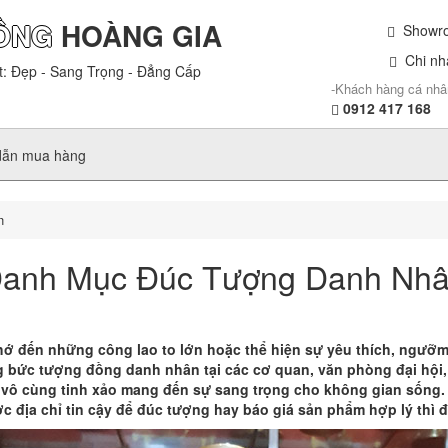
ỒNG
HOÀNG GIA
Showroo
Chi nhá
t: Đẹp - Sang Trọng - Đẳng Cấp
-Khách hàng cá nhâ
0912 417 168
dẫn mua hàng
n
anh Mục Đúc Tượng Danh Nh
ớ đến những công lao to lớn hoặc thể hiện sự yêu thích, ngưỡm
 bức tượng đồng danh nhân tại các cơ quan, văn phòng đại hội, 
vô cùng tinh xảo mang đến sự sang trọng cho không gian sống
địa chỉ tin cậy để đúc tượng hay báo giá sản phẩm hợp lý thì đ